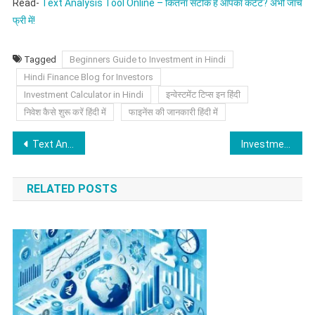
Read-
Text Analysis Tool Online – कितना सटीक है आपका कंटेंट? अभी जांचें
फ्री में!
Tagged
Beginners Guide to Investment in Hindi
Hindi Finance Blog for Investors
Investment Calculator in Hindi
इन्वेस्टमेंट टिप्स इन हिंदी
निवेश कैसे शुरू करें हिंदी में
फाइनेंस की जानकारी हिंदी में
Post
Text Analysis Tool Online – कितना सटीक है आपका कंटेंट? अभी जांचें फ्री में!
Investment to Income: निवेश से लेकर इनकम तक जरूरी फाइनेंशियल टिप्स और प्लानिंग आइडियाज
navigation
RELATED POSTS