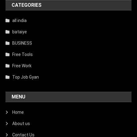
CATEGORIES
all india
bataiye
BUSINESS
Free Tools
Free Work
Top Job Gyan
MENU
Home
About us
Contact Us