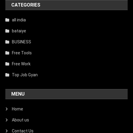
CATEGORIES
all india
bataiye
BUSINESS
Free Tools
Free Work
Top Job Gyan
MENU
Home
About us
Contact Us