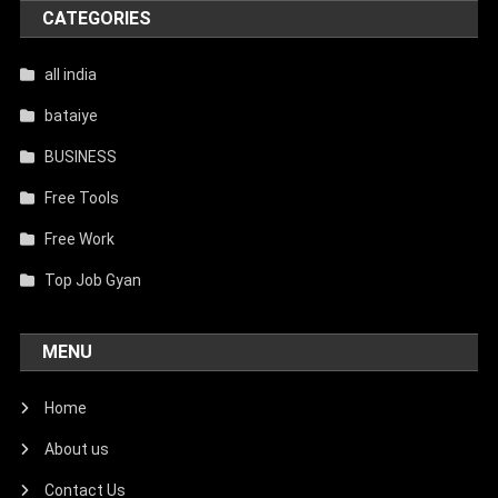
CATEGORIES
all india
bataiye
BUSINESS
Free Tools
Free Work
Top Job Gyan
MENU
Home
About us
Contact Us