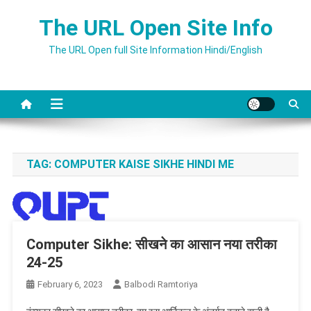
Skip
The URL Open Site Info
to
content
The URL Open full Site Information Hindi/English
TAG:
COMPUTER KAISE SIKHE HINDI ME
Computer Sikhe: सीखने का आसान नया तरीका
24-25
February 6, 2023
Balbodi Ramtoriya