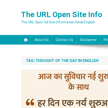
Skip
to
The URL Open Site Info
content
The URL Open full Site Information Hindi/English
About Us
Contact Us
Disclaimer
Pr
TAG:
THOUGHT OF THE DAY IN ENGLISH