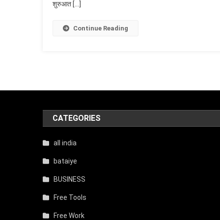
शुरुआत […]
D
–
Continue Reading
क
सु
न
श
के
स
CATEGORIES
all india
bataiye
BUSINESS
Free Tools
Free Work