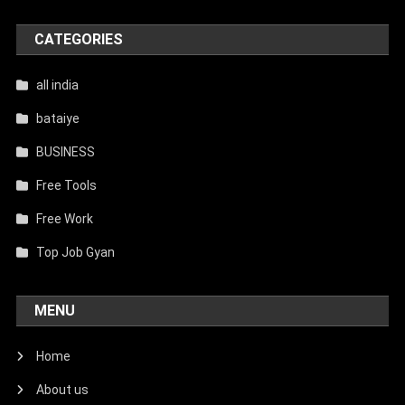
CATEGORIES
all india
bataiye
BUSINESS
Free Tools
Free Work
Top Job Gyan
MENU
Home
About us